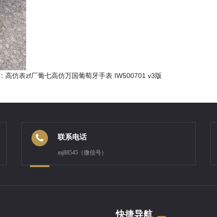
高仿表zf厂葡七高仿万国葡萄牙手表 IW500701 v3版
联系电话
mj88545（微信号）
快捷导航