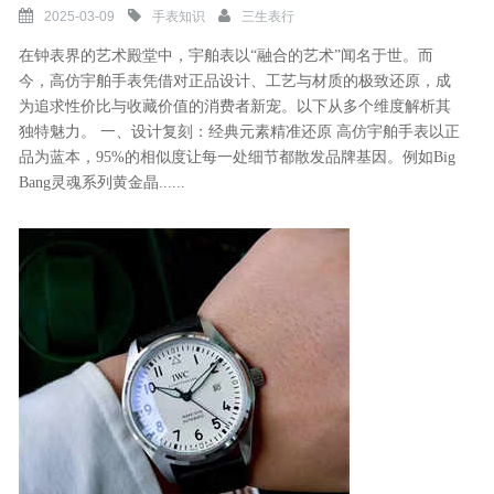
2025-03-09
手表知识
三生表行
在钟表界的艺术殿堂中，宇舶表以“融合的艺术”闻名于世。而
今，高仿宇舶手表凭借对正品设计、工艺与材质的极致还原，成
为追求性价比与收藏价值的消费者新宠。以下从多个维度解析其
独特魅力。 一、设计复刻：经典元素精准还原 高仿宇舶手表以正
品为蓝本，95%的相似度让每一处细节都散发品牌基因。例如Big
Bang灵魂系列黄金晶......