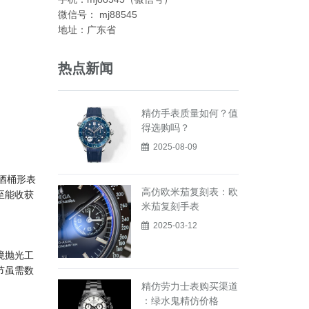
微信号： mj88545
地址：广东省
热点新闻
精仿手表质量如何？值
得选购吗？
2025-08-09
、酒桶形表
高仿欧米茄复刻表：欧
至能收获
米茄复刻手表
2025-03-12
境抛光工
节虽需数
精仿劳力士表购买渠道
：绿水鬼精仿价格