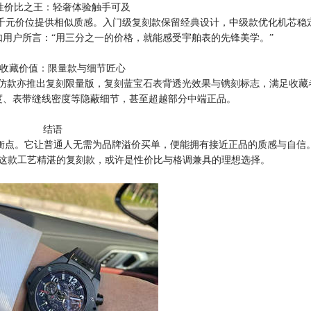
性价比之王：轻奢体验触手可及
千元价位提供相似质感。入门级复刻款保留经典设计，中级款优化机芯稳
如用户所言：“用三分之一的价格，就能感受宇舶表的先锋美学。”
收藏价值：限量款与细节匠心
，而高仿款亦推出复刻限量版，复刻蓝宝石表背透光效果与镌刻标志，满足收
度、表带缝线密度等隐蔽细节，甚至超越部分中端正品。
结语
平衡点。它让普通人无需为品牌溢价买单，便能拥有接近正品的质感与自信
这款工艺精湛的复刻款，或许是性价比与格调兼具的理想选择。